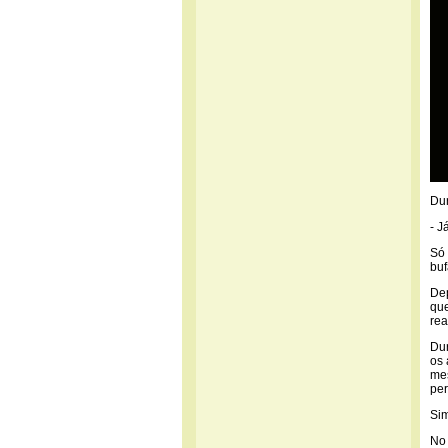
Dur
- J
Só 
buf
Dep
que
re
Du
os 
mes
per
Sim
No 