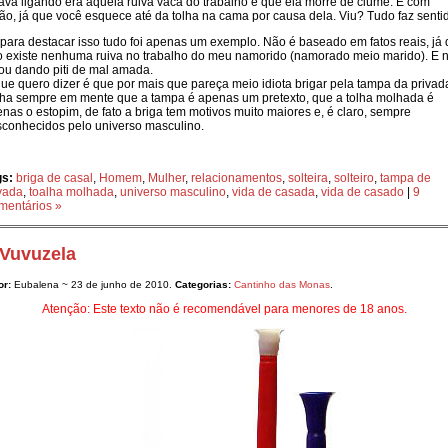
ava ligando era aquela ruiva vaca do trabalho e que ela morre de ciúme. E com
ão, já que você esquece até da tolha na cama por causa dela. Viu? Tudo faz senti
para destacar isso tudo foi apenas um exemplo. Não é baseado em fatos reais, já
 existe nenhuma ruiva no trabalho do meu namorido (namorado meio marido). E 
ou dando piti de mal amada.
ue quero dizer é que por mais que pareça meio idiota brigar pela tampa da privad
ha sempre em mente que a tampa é apenas um pretexto, que a tolha molhada é
nas o estopim, de fato a briga tem motivos muito maiores e, é claro, sempre
conhecidos pelo universo masculino.
gs:
briga de casal
,
Homem
,
Mulher
,
relacionamentos
,
solteira
,
solteiro
,
tampa de
vada
,
toalha molhada
,
universo masculino
,
vida de casada
,
vida de casado
|
9
mentários »
 Vuvuzela
or:
Eubalena ~ 23 de junho de 2010.
Categorias:
Cantinho das Monas
.
Atenção: Este texto não é recomendável para menores de 18 anos.