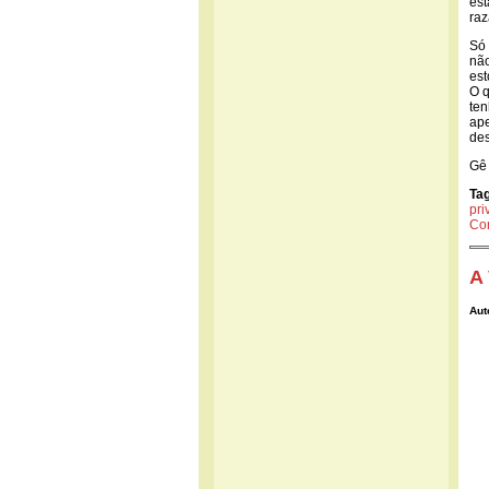
est
raz
Só 
não
est
O q
ten
ape
des
Gê
Ta
pri
Co
A
Aut