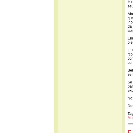
fez
seu
Ain
qua
inc
da 
apr
Em 
o e
O T
“co
con
con
Beb
se 
Se 
par
exo
Nos
Dra
Ta
Mu
E