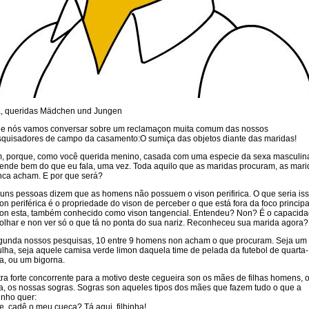
á, queridas Mädchen und Jungen
je nós vamos conversar sobre um reclamaçon muita comum das nossos
quisadores de campo da casamento:O sumiça das objetos diante das maridas!
, porque, como você querida menino, casada com uma especie da sexa masculin
ende bem do que eu fala, uma vez. Toda aquilo que as maridas procuram, as mari
ca acham. E por que será?
uns pessoas dizem que as homens não possuem o vison perifirica. O que seria is
on periférica é o propriedade do vison de perceber o que está fora da foco principa
on esta, também conhecido como vison tangencial. Entendeu? Non? É o capacid
olhar e non ver só o que tá no ponta do sua nariz. Reconheceu sua marida agora?
gunda nossos pesquisas, 10 entre 9 homens non acham o que procuram. Seja um
lha, seja aquele camisa verde limon daquela time de pelada da futebol de quarta-
ra, ou um bigorna.
ra forte concorrente para a motivo deste cegueira son os mães de filhas homens, 
a, os nossas sogras. Sogras son aqueles tipos dos mães que fazem tudo o que a
hinho quer:
, cadê o meu cueca? Tá aqui, filhinha!