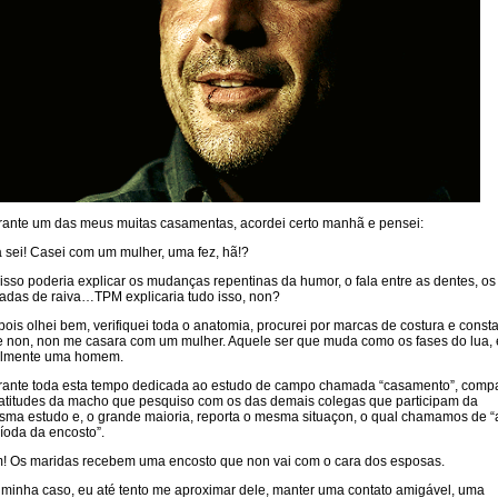
ante um das meus muitas casamentas, acordei certo manhã e pensei:
á sei! Casei com um mulher, uma fez, hã!?
isso poderia explicar os mudanças repentinas da humor, o fala entre as dentes, os
adas de raiva…TPM explicaria tudo isso, non?
ois olhei bem, verifiquei toda o anatomia, procurei por marcas de costura e consta
 non, non me casara com um mulher. Aquele ser que muda como os fases do lua, 
almente uma homem.
rante toda esta tempo dedicada ao estudo de campo chamada “casamento”, comp
atitudes da macho que pesquiso com os das demais colegas que participam da
ma estudo e, o grande maioria, reporta o mesma situaçon, o qual chamamos de “
íoda da encosto”.
! Os maridas recebem uma encosto que non vai com o cara dos esposas.
minha caso, eu até tento me aproximar dele, manter uma contato amigável, uma