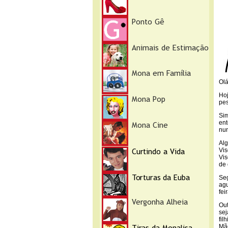
Ol
Ho
pes
Sim
ent
nun
Alg
Vis
Vis
de 
Se
agu
fei
Out
sej
fil
Mãe