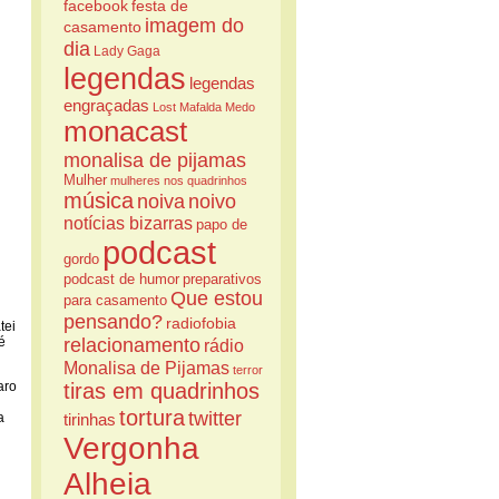
facebook
festa de
imagem do
casamento
dia
Lady Gaga
legendas
legendas
engraçadas
Lost
Mafalda
Medo
monacast
monalisa de pijamas
Mulher
mulheres nos quadrinhos
música
noiva
noivo
notícias bizarras
papo de
podcast
gordo
podcast de humor
preparativos
Que estou
para casamento
pensando?
radiofobia
tei
é
relacionamento
rádio
Monalisa de Pijamas
terror
aro
tiras em quadrinhos
tortura
twitter
a
tirinhas
Vergonha
Alheia