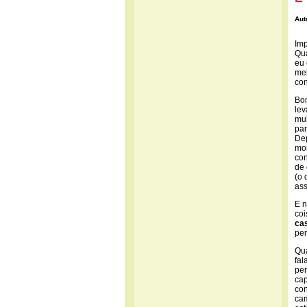
Aut
Imp
Qu
eu 
me
co
Bom
lev
mul
par
Dep
mom
con
de 
(o 
ass
E n
coi
ca
per
Qu
fal
per
cap
con
cam