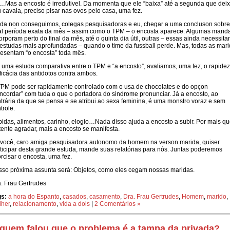
…Mas a encosto é irredutivel. Da momenta que ele “baixa” até a segunda que dei
 cavala, preciso pisar nas ovos pelo casa, uma fez.
da non conseguimos, colegas pesquisadoras e eu, chegar a uma concluson sobre
l períoda exata da mês – assim como o TPM – o encosta aparece. Algumas marid
orporam perto do final da mês, até o quinta dia útil, outras – essas ainda necessit
estudas mais aprofundadas – quando o time da fussball perde. Mas, todas as mar
esentam “o encosta” toda mês.
uma estuda comparativa entre o TPM e “a encosto”, avaliamos, uma fez, o rapidez
ficácia das antidotos contra ambos.
PM pode ser rapidamente controlado com o usa de chocolates e do opçon
ncordar” com tuda o que o portadora do sindrome pronunciar. Já a encosto, ao
trária da que se pensa e se atribui ao sexa feminina, é uma monstro voraz e sem
trole.
idas, alimentos, carinho, elogio…Nada disso ajuda a encosto a subir. Por mais q
tente agradar, mais a encosto se manifesta.
você, caro amiga pesquisadora autonomo da homem na verson marida, quiser
ticipar desta grande estuda, mande suas relatórias para nós. Juntas poderemos
rcisar o encosta, uma fez.
so próxima assunta será: Objetos, como eles cegam nossas maridas.
. Frau Gertrudes
gs:
a hora do Espanto
,
casados
,
casamento
,
Dra. Frau Gertrudes
,
Homem
,
marido
,
lher
,
relacionamento
,
vida a dois
|
2 Comentários »
 quem falou que o problema é a tampa da privada?