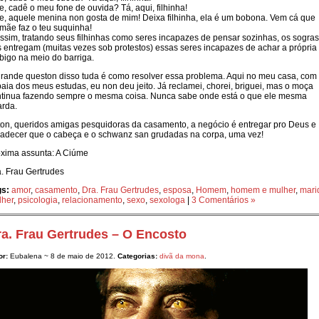
, cadê o meu fone de ouvida? Tá, aqui, filhinha!
, aquele menina non gosta de mim! Deixa filhinha, ela é um bobona. Vem cá que
ãe faz o teu suquinha!
ssim, tratando seus filhinhas como seres incapazes de pensar sozinhas, os sogras
 entregam (muitas vezes sob protestos) essas seres incapazes de achar a própria
igo na meio do barriga.
rande queston disso tuda é como resolver essa problema. Aqui no meu casa, com
aia dos meus estudas, eu non deu jeito. Já reclamei, chorei, briguei, mas o moça
tinua fazendo sempre o mesma coisa. Nunca sabe onde está o que ele mesma
rda.
on, queridos amigas pesquidoras da casamento, a negócio é entregar pro Deus e
adecer que o cabeça e o schwanz san grudadas na corpa, uma vez!
xima assunta: A Ciúme
. Frau Gertrudes
gs:
amor
,
casamento
,
Dra. Frau Gertrudes
,
esposa
,
Homem
,
homem e mulher
,
mari
lher
,
psicologia
,
relacionamento
,
sexo
,
sexologa
|
3 Comentários »
ra. Frau Gertrudes – O Encosto
or:
Eubalena ~ 8 de maio de 2012.
Categorias:
divã da mona
.