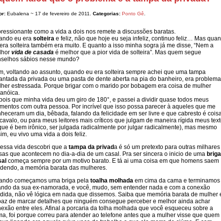
or:
Eubalena ~ 17 de fevereiro de 2011.
Categorias:
Ponto Gê
.
ressionante como a vida a dois nos remete a discussões baratas.
ando eu era
solteira
e feliz, não que hoje eu seja infeliz, continuo feliz… Mas qua
era solteira também era muito. E quanto a isso minha sogra já me disse, “Nem a
lhor
vida de casada
é melhor que a pior vida de solteira”. Mas quem segue
nselhos sábios nesse mundo?
, voltando ao assunto, quando eu era solteira sempre achei que uma
tampa
antada da privada ou uma pasta de dente aberta na pia do banheiro, era problema
her estressada. Porque brigar com o marido por bobagem era coisa de mulher
anóica.
ois que minha vida deu um giro de 180°, e passei a dividir quase todos meus
entos com outra pessoa. Por incrível que isso possa parecer à aqueles que me
heceram um dia, bêbada, falando da felicidade em ser livre e que cabresto é cois
cavalo, ou para meus leitores mais críticos que julgam de maneira rígida meus tex
que é bem irônico, ser julgada radicalmente por julgar radicalmente), mas mesmo
im, eu vivo uma vida a dois feliz.
essa vida descobri que a
tampa da privad
a é só um pretexto para outras milhares
sas que acontecem no dia-a-dia de um casal. Pra ser sincera o inicio de uma
briga
sal
começa sempre por um motivo barato. E tá ai uma coisa em que homens saem
dendo, a memória barata das mulheres.
ando começamos uma briga pela
toalha molhada
em cima da cama e terminamos
ando da sua ex-namorada, e você, mudo, sem entender nada e com a conexão
dida, não vê lógica em nada que dissemos. Saiba que memória barata de mulher 
az de marcar detalhes que ninguém consegue perceber e melhor ainda achar
exão entre eles. Afinal a porcaria da tolha molhada que você esqueceu sobre a
a, foi porque correu para atender ao telefone antes que a mulher visse que quem