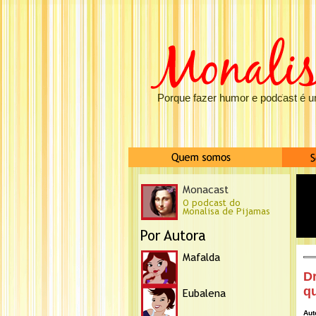
Porque fazer humor e podcast é u
D
q
Aut