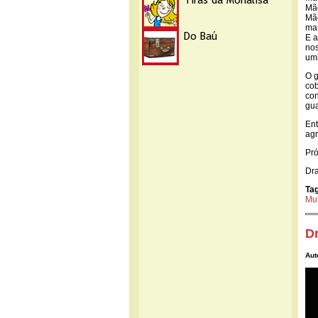
Mãe
Mãe
mam
E a
nos
umb
O g
cob
con
gua
Ent
agr
Pró
Dra
Ta
Mu
D
Aut