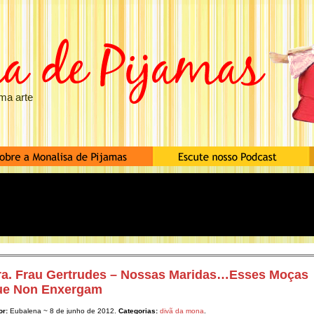
ma arte
ra. Frau Gertrudes – Nossas Maridas…Esses Moças
ue Non Enxergam
or:
Eubalena ~ 8 de junho de 2012.
Categorias:
divã da mona
.