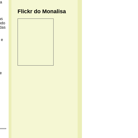
xa
Flickr do Monalisa
as
ando
idas
 e
ue