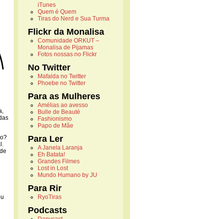
iTunes
Quem é Quem
Tiras do Nerd e Sua Turma
Flickr da Monalisa
Comunidade ORKUT –
Monalisa de Pijamas
Fotos nossas no Flickr
No Twitter
Mafalda no Twitter
Phoebe no Twitter
Para as Mulheres
Amélias ao avesso
a,
Bulle de Beauté
das
Fashionismo
Papo de Mãe
so?
Para Ler
l.
A Janela Laranja
ade
Eh Batata!
Grandes Filmes
Lost in Lost
Mundo Humano by JU
Para Rir
ou
RyoTiras
Podcasts