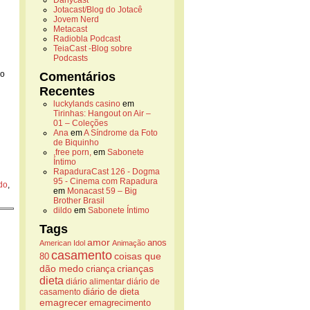
Danycast
Jotacast/Blog do Jotacê
Jovem Nerd
Metacast
Radiobla Podcast
TeiaCast -Blog sobre
Podcasts
 o
Comentários
Recentes
luckylands casino
em
Tirinhas: Hangout on Air –
01 – Coleções
Ana
em
A Síndrome da Foto
de Biquinho
,free porn,
em
Sabonete
Íntimo
RapaduraCast 126 - Dogma
95 - Cinema com Rapadura
do
,
em
Monacast 59 – Big
Brother Brasil
dildo
em
Sabonete Íntimo
Tags
amor
anos
American Idol
Animação
casamento
coisas que
80
dão medo
crianças
criança
dieta
diário alimentar
diário de
casamento
diário de dieta
emagrecer
emagrecimento