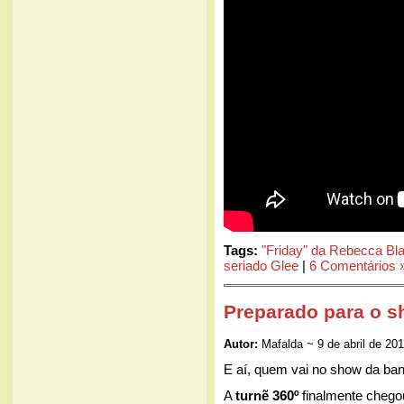
Tags:
"Friday" da Rebecca Bl
seriado Glee
|
6 Comentários 
Preparado para o s
Autor:
Mafalda ~ 9 de abril de 20
E aí, quem vai no show da ba
A
turnẽ 360º
finalmente chegou