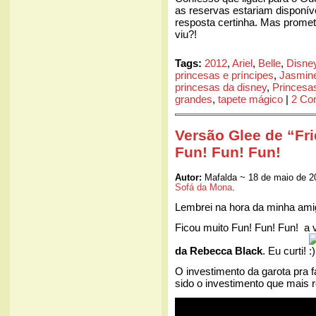
as reservas estariam disponív
resposta certinha. Mas promet
viu?!
Tags:
2012
,
Ariel
,
Belle
,
Disne
princesas e príncipes
,
Jasmin
princesas da disney
,
Princesa
grandes
,
tapete mágico
|
2 Co
Versão Glee de “Fr
Fun! Fun! Fun!
Autor:
Mafalda ~ 18 de maio de 2
Sofá da Mona
.
Lembrei na hora da minha am
Ficou muito Fun! Fun! Fun! a 
da Rebecca Black
. Eu curti!
O investimento da garota pra fa
sido o investimento que mais 