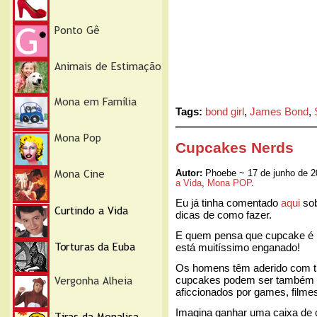
Tags:
bond girl
,
James Bond
,
Cupcakes Nerds
Autor:
Phoebe ~ 17 de junho de 
a Vida
,
Mona POP
.
Eu já tinha comentado
aqui
so
dicas de como fazer.
E quem pensa que cupcake é b
está muitíssimo enganado!
Os homens têm aderido com tu
cupcakes podem ser também mu
aficcionados por games, filme
Imagina ganhar uma caixa de 