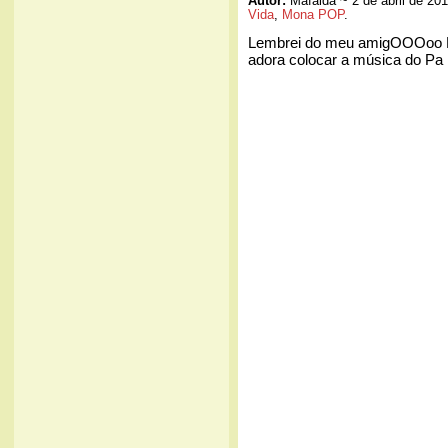
Autor:
Mafalda ~ 2 de abril de 20
Vida
,
Mona POP
.
Lembrei do meu amigOOOoo L
adora colocar a música do Pa