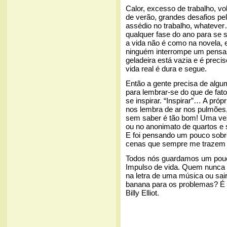
Calor, excesso de trabalho, vol
de verão, grandes desafios pel
assédio no trabalho, whateve
qualquer fase do ano para se
a vida não é como na novela, 
ninguém interrompe um pensam
geladeira está vazia e é prec
vida real é dura e segue.
Então a gente precisa de algum
para lembrar-se do que de fat
se inspirar. “Inspirar”… A próp
nos lembra de ar nos pulmões,
sem saber é tão bom! Uma vez 
ou no anonimato de quartos e 
E foi pensando um pouco sobre
cenas que sempre me trazem 
Todos nós guardamos um pouco
Impulso de vida. Quem nunca 
na letra de uma música ou sai
banana para os problemas? É 
Billy Elliot.