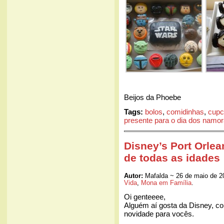
Beijos da Phoebe
Tags:
bolos
,
comidinhas
,
cupc
presente para o dia dos namo
Disney’s Port Orlea
de todas as idades
Autor:
Mafalda ~ 26 de maio de 2
Vida
,
Mona em Família
.
Oi genteeee,
Alguém aí gosta da Disney, c
novidade para vocês.