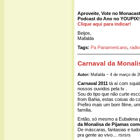
Aproveite, Vote no Monacast 
Podcast do Ano no YOUPIX! 
Clique aqui para indicar!
Beijos,
Mafalda
Tags:
Pa Panamericano
,
radio
Carnaval da Monali
Autor:
Mafalda ~ 4 de março de 
Carnaval 2011
tá aí com squ
nossos ouvidos pela tv .
Sou do tipo que não curte esc
from Bahia, estas coisas do ca
Prefiro mais um bom filme, u
familia.
Então, só mesmo a Eubalena p
da Monalisa de Pijamas com
De máscaras, fantasias e tudo
pra gente ao vivo… rsrsrs