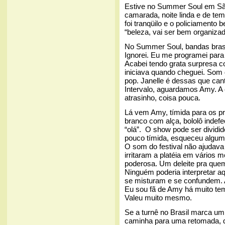
Estive no Summer Soul em São 
camarada, noite linda e de te
foi tranqüilo e o policiamento
“beleza, vai ser bem organizad
No Summer Soul, bandas brasi
Ignorei. Eu me programei para
Acabei tendo grata surpresa 
iniciava quando cheguei. Som
pop. Janelle é dessas que can
Intervalo, aguardamos Amy. A 
atrasinho, coisa pouca.
Lá vem Amy, tímida para os pró
branco com alça, bololô indef
“olá”. O show pode ser dividid
pouco tímida, esqueceu algum
O som do festival não ajudava 
irritaram a platéia em vários 
poderosa. Um deleite pra quem
Ninguém poderia interpretar 
se misturam e se confundem. 
Eu sou fã de Amy há muito te
Valeu muito mesmo.
Se a turnê no Brasil marca um 
caminha para uma retomada,