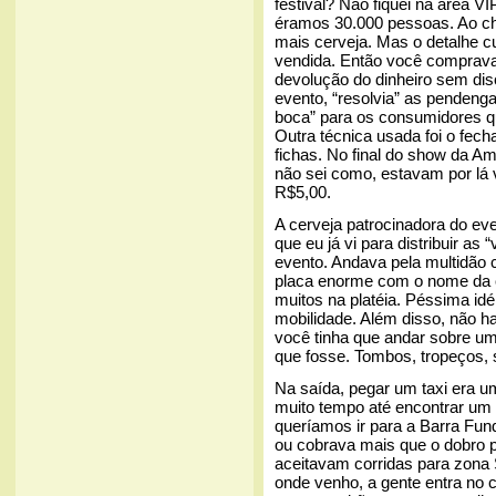
festival? Não fiquei na área V
éramos 30.000 pessoas. Ao c
mais cerveja. Mas o detalhe cu
vendida. Então você comprava 
devolução do dinheiro sem di
evento, “resolvia” as pendenga
boca” para os consumidores qu
Outra técnica usada foi o fec
fichas. No final do show da Am
não sei como, estavam por lá
R$5,00.
A cerveja patrocinadora do eve
que eu já vi para distribuir as 
evento. Andava pela multidão 
placa enorme com o nome da c
muitos na platéia. Péssima idéi
mobilidade. Além disso, não ha
você tinha que andar sobre um
que fosse. Tombos, tropeços, s
Na saída, pegar um taxi era 
muito tempo até encontrar um t
queríamos ir para a Barra Fund
ou cobrava mais que o dobro pa
aceitavam corridas para zona 
onde venho, a gente entra no c