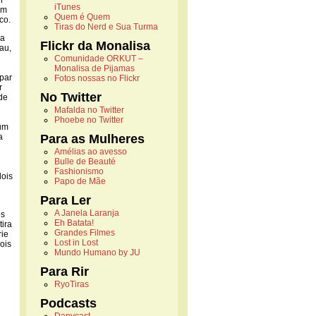
h
iTunes
um
Quem é Quem
co.
Tiras do Nerd e Sua Turma
 a
Flickr da Monalisa
au,
Comunidade ORKUT –
Monalisa de Pijamas
par
Fotos nossas no Flickr
r
No Twitter
de
Mafalda no Twitter
Phoebe no Twitter
 um
a
Para as Mulheres
Amélias ao avesso
Bulle de Beauté
Fashionismo
dois
Papo de Mãe
Para Ler
A Janela Laranja
os
Eh Batata!
tira
Grandes Filmes
ie
Lost in Lost
ois
Mundo Humano by JU
Para Rir
RyoTiras
Podcasts