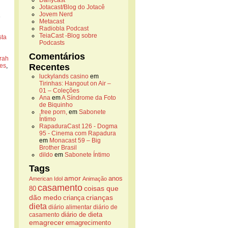
Danycast
Jotacast/Blog do Jotacê
Jovem Nerd
e
Metacast
Radiobla Podcast
TeiaCast -Blog sobre
sta
Podcasts
Comentários
rah
ies
,
Recentes
luckylands casino
em
Tirinhas: Hangout on Air –
01 – Coleções
Ana
em
A Síndrome da Foto
de Biquinho
,free porn,
em
Sabonete
Íntimo
RapaduraCast 126 - Dogma
95 - Cinema com Rapadura
em
Monacast 59 – Big
Brother Brasil
dildo
em
Sabonete Íntimo
Tags
amor
anos
American Idol
Animação
casamento
coisas que
80
dão medo
crianças
criança
dieta
diário alimentar
diário de
casamento
diário de dieta
emagrecer
emagrecimento