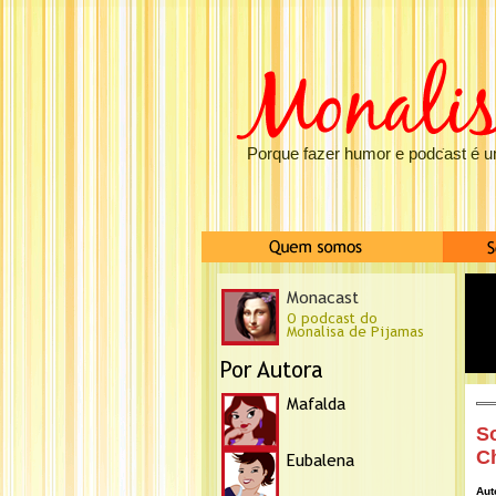
Porque fazer humor e podcast é u
S
C
Aut