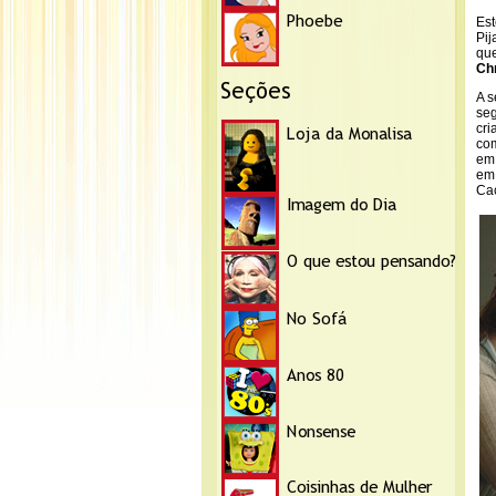
Est
Pij
que
Ch
A s
seg
cri
com
em 
em 
Caç