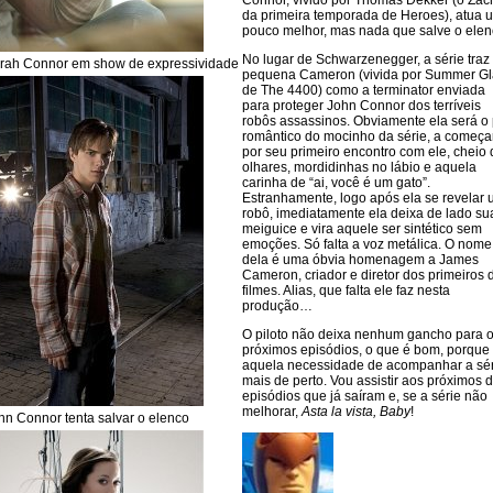
Connor, vivido por Thomas Dekker (o Zac
da primeira temporada de Heroes), atua 
pouco melhor, mas nada que salve o elen
No lugar de Schwarzenegger, a série traz
rah Connor em show de expressividade
pequena Cameron (vivida por Summer Gl
de The 4400) como a terminator enviada
para proteger John Connor dos terríveis
robôs assassinos. Obviamente ela será o 
romântico do mocinho da série, a começa
por seu primeiro encontro com ele, cheio 
olhares, mordidinhas no lábio e aquela
carinha de “ai, você é um gato”.
Estranhamente, logo após ela se revelar
robô, imediatamente ela deixa de lado su
meiguice e vira aquele ser sintético sem
emoções. Só falta a voz metálica. O nome
dela é uma óbvia homenagem a James
Cameron, criador e diretor dos primeiros 
filmes. Alias, que falta ele faz nesta
produção…
O piloto não deixa nenhum gancho para 
próximos episódios, o que é bom, porque 
aquela necessidade de acompanhar a sér
mais de perto. Vou assistir aos próximos d
episódios que já saíram e, se a série não
melhorar,
Asta la vista, Baby
!
hn Connor tenta salvar o elenco