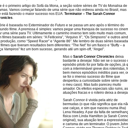
e é o primeiro artigo do Sofá da Mona, a seção sobre séries de TV do Monalisa de
amas. Vamos começar falando de uma série que não estreou ainda no Brasil, mas
 está fazendo o maior sucesso nos EUA:
Terminator – The Sarah Connor
ronicles
.
érie é baseada no Exterminador do Futuro e se passa um ano após o término do
undo filme. A premissa é simples: vamos pegar uma franquia de sucesso no cine
ar uma série para TV. Ultimamente o caminho inverso tem sido muito mais comum,
 filmes baseado em séries: “A Feiticeira”, “Arquivo X”, “Os Simpsons” e outros ain
produção, como “Speed Racer” e “Agente 86″. Me lembro de duas séries basead
filmes que tiveram resultados bem diferentes: “The Net” foi um fiasco e “Buffy – a
a Vampiros” fez um bom sucesso, gerando até um spin-off, “Angel”.
Mas o
Sarah Connor Chronicles
deixa
bastante a desejar. Não sei se o sucesso 
episódio piloto foi por falta de opções, já 
com a interminável greve dos roteiristas, 
bem menos episódios inéditos para ver, o
se foi o imenso sucesso do filme que
despertou a curiosidade sobre série (este 
o meu caso). Mas tudo pareceu muito
amador. Os efeitos especiais são ruins, as
atuações fracas e o roteiro deixa a desejar
Sarah Connor é vivida pela atriz de
bermudas (o que não significa que ela nã
use calças, e sim que nasceu numa ilha)
Lena Headey. A par da falta de semelhan
física com Linda Hamilton (a Sarah Conn
original), sua atuação tem a expressivida
e carisma de um terminator. O jovem John