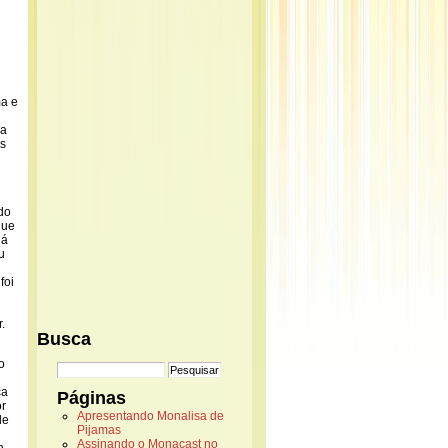
ma e
da
as
do
que
há
u
foi
.
Busca
o
ça
Páginas
or
Apresentando Monalisa de
de
Pijamas
Assinando o Monacast no