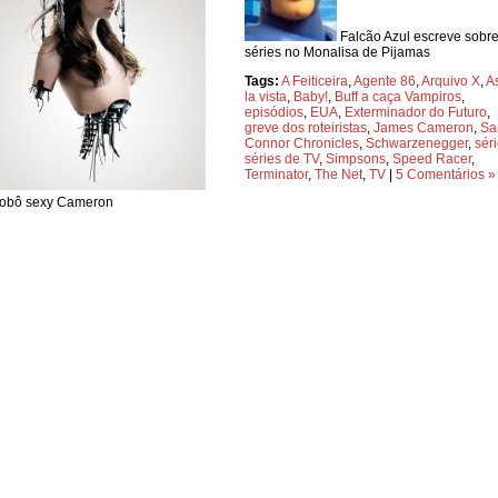
Falcão Azul escreve sobr
séries no Monalisa de Pijamas
Tags:
A Feiticeira
,
Agente 86
,
Arquivo X
,
A
la vista
,
Baby!
,
Buff a caça Vampiros
,
episódios
,
EUA
,
Exterminador do Futuro
,
greve dos roteiristas
,
James Cameron
,
Sa
Connor Chronicles
,
Schwarzenegger
,
sér
séries de TV
,
Simpsons
,
Speed Racer
,
Terminator
,
The Net
,
TV
|
5 Comentários »
robô sexy Cameron