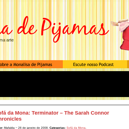
ma arte
ofá da Mona: Terminator – The Sarah Connor
hronicles
or:
Mafalda ~ 26 de janeiro de 2008.
Categorias:
Sofá da Mona
.