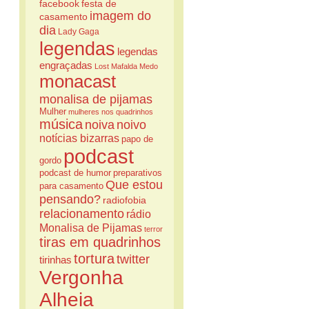
facebook
festa de
imagem do
casamento
dia
Lady Gaga
legendas
legendas
engraçadas
Lost
Mafalda
Medo
monacast
monalisa de pijamas
Mulher
mulheres nos quadrinhos
música
noiva
noivo
notícias bizarras
papo de
podcast
gordo
podcast de humor
preparativos
Que estou
para casamento
pensando?
radiofobia
relacionamento
rádio
Monalisa de Pijamas
terror
tiras em quadrinhos
tortura
twitter
tirinhas
Vergonha
Alheia