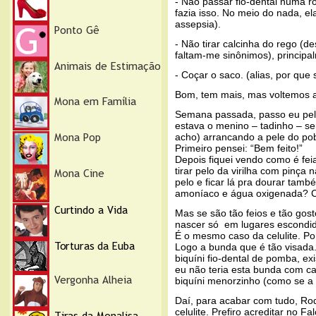
- Não passar fio-dental numa 
fazia isso. No meio do nada, ela
assepsia).
- Não tirar calcinha do rego 
faltam-me sinônimos), principa
- Coçar o saco. (alias, por que
Bom, tem mais, mas voltemos 
Semana passada, passo eu pela
estava o menino – tadinho – se
acho) arrancando a pele do po
Primeiro pensei: “Bem feito!”
Depois fiquei vendo como é fe
tirar pelo da virilha com pinça
pelo e ficar lá pra dourar tamb
amoníaco e água oxigenada? Co
Mas se são tão feios e tão gos
nascer só em lugares escondi
É o mesmo caso da celulite. P
Logo a bunda que é tão visada
biquíni fio-dental de pomba, ex
eu não teria esta bunda com ca
biquíni menorzinho (como se a c
Daí, para acabar com tudo, Ro
celulite. Prefiro acreditar no