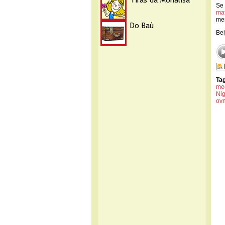
Se 
ma
me
Bei
Ta
me
Nig
ovn