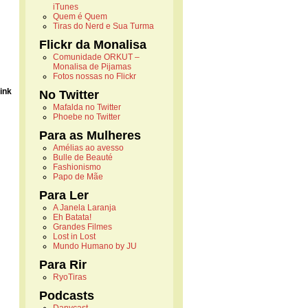
iTunes
Quem é Quem
Tiras do Nerd e Sua Turma
Flickr da Monalisa
Comunidade ORKUT –
Monalisa de Pijamas
Fotos nossas no Flickr
link
No Twitter
Mafalda no Twitter
Phoebe no Twitter
Para as Mulheres
Amélias ao avesso
Bulle de Beauté
Fashionismo
Papo de Mãe
Para Ler
A Janela Laranja
Eh Batata!
Grandes Filmes
Lost in Lost
Mundo Humano by JU
Para Rir
RyoTiras
Podcasts