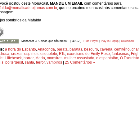
você gostou deste Monacast,
MANDE UM EMAIL
com comentários para
falda@monalisadepijamas.com.br
, que no próximo monacast nós comentamos su
nsagem!
jos sombrios da Mafalda
Monacast 3- Coisas que dão medo!!
[ 49:12 ]
Hide Player
|
Play in Popup
|
Download
gs:
a hora do Espanto
,
Anaconda
,
barata
,
baratas
,
besouro
,
caveira
,
cemitério
,
cria
drosa
,
cruzes
,
espíritos
,
esqueleto
,
ETs
,
exorcismo de Emily Rose
,
fantasmas
,
Frigh
ht
,
Hitchcock
,
horror
,
Medo
,
monstros
,
mulher assustada
,
o espantalho
,
O Exorcist
is
,
poltergeist
,
santa
,
terror
,
vampiros
|
25 Comentários »