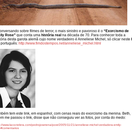
onversando sobre filmes de terror, o mais sinistro e pavoroso é o
“Exorcismo de
ily Rose”
que conta uma
história real
na década de 70. Para conhecer toda a
tória desta garota alemã cujo nome verdadeiro é Anneliese Michel, só clicar neste
 português:
http://www.fimdostempos.net/anneliese_michel.html
bém tem este link, em espanhol, com cenas reais do exorcismo da menina. Beth,
m me passou o link, disse que não conseguiu ver as fotos, por conta do medo:
p://www.lacoctelera.com/pedrojosetena/post/2005/11/21/anneliese-michel-verdadera-emily-
e#comentarios