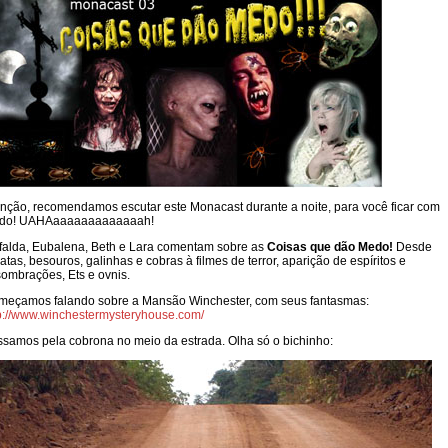
nção, recomendamos escutar este Monacast durante a noite, para você ficar com
do! UAHAaaaaaaaaaaaaah!
alda, Eubalena, Beth e Lara comentam sobre as
Coisas que dão Medo!
Desde
atas, besouros, galinhas e cobras à filmes de terror, aparição de espíritos e
ombrações, Ets e ovnis.
meçamos falando sobre a Mansão Winchester, com seus fantasmas:
p://www.winchestermysteryhouse.com/
samos pela cobrona no meio da estrada. Olha só o bichinho: