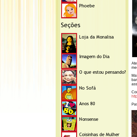
Ate
me
Maf
bar
ass
Co
htt
Pas