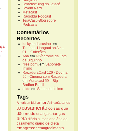
Danycast
Jotacast/Blog do Jotacê
a
Jovem Nerd
Metacast
Radiobla Podcast
TeiaCast -Blog sobre
Podcasts
Comentários
Recentes
luckylands casino
em
nça
Tirinhas: Hangout on Air –
t
01 – Coleções
a
,
Ana
em
A Síndrome da Foto
de Biquinho
,free porn,
em
Sabonete
Íntimo
RapaduraCast 126 - Dogma
95 - Cinema com Rapadura
em
Monacast 59 – Big
Brother Brasil
dildo
em
Sabonete Íntimo
Tags
amor
anos
American Idol
Animação
casamento
coisas que
80
dão medo
crianças
criança
dieta
diário alimentar
diário de
casamento
diário de dieta
emagrecer
emagrecimento