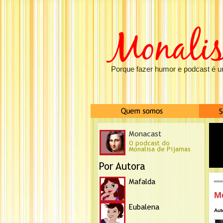
Porque fazer humor e podcast é u
M
Aut