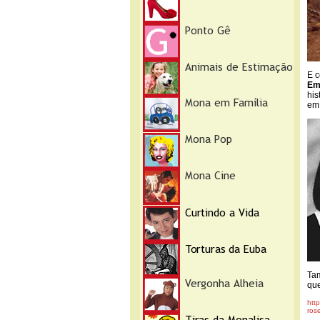
E c
Em
his
em
Tam
que
htt
ros