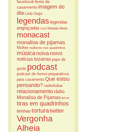
facebook
festa de
imagem do
casamento
dia
Lady Gaga
legendas
legendas
engraçadas
Lost
Mafalda
Medo
monacast
monalisa de pijamas
Mulher
mulheres nos quadrinhos
música
noiva
noivo
notícias bizarras
papo de
podcast
gordo
podcast de humor
preparativos
Que estou
para casamento
pensando?
radiofobia
relacionamento
rádio
Monalisa de Pijamas
terror
tiras em quadrinhos
tortura
twitter
tirinhas
Vergonha
Alheia