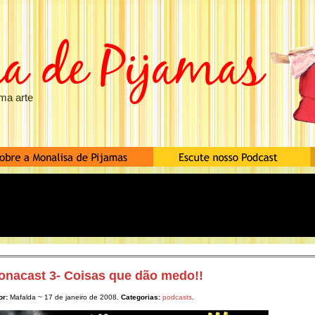
ma arte
onacast 3- Coisas que dão medo!!
or:
Mafalda ~ 17 de janeiro de 2008.
Categorias:
podcasts
.