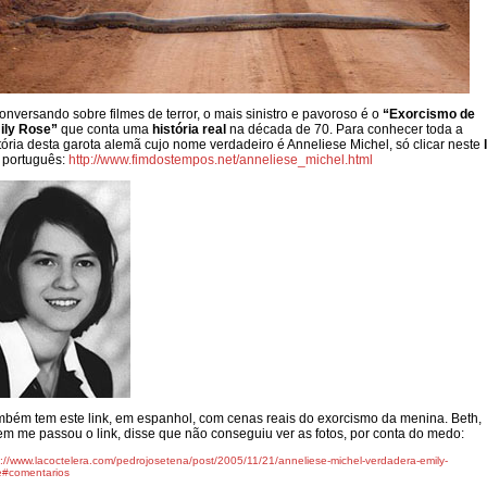
onversando sobre filmes de terror, o mais sinistro e pavoroso é o
“Exorcismo de
ily Rose”
que conta uma
história real
na década de 70. Para conhecer toda a
tória desta garota alemã cujo nome verdadeiro é Anneliese Michel, só clicar neste
 português:
http://www.fimdostempos.net/anneliese_michel.html
bém tem este link, em espanhol, com cenas reais do exorcismo da menina. Beth,
m me passou o link, disse que não conseguiu ver as fotos, por conta do medo:
p://www.lacoctelera.com/pedrojosetena/post/2005/11/21/anneliese-michel-verdadera-emily-
e#comentarios