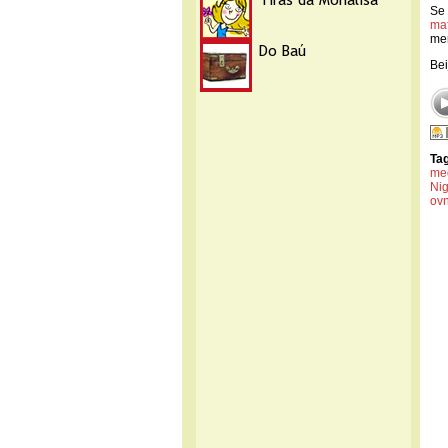
Se 
ma
me
Bei
Ta
me
Nig
ovn