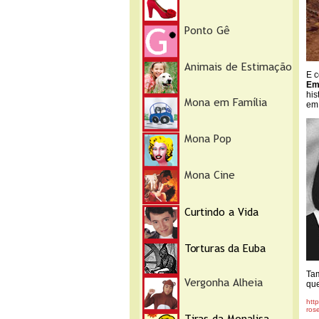
E c
Em
his
em
Tam
que
htt
ros