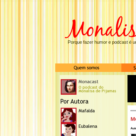
Porque fazer humor e podcast é u
M
Aut