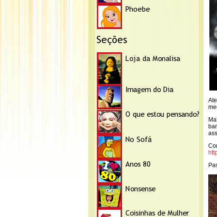
Ate
me
Maf
bar
ass
Co
htt
Pas