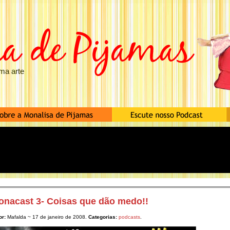
ma arte
onacast 3- Coisas que dão medo!!
or:
Mafalda ~ 17 de janeiro de 2008.
Categorias:
podcasts
.