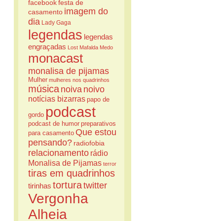
facebook
festa de
imagem do
casamento
dia
Lady Gaga
legendas
legendas
engraçadas
Lost
Mafalda
Medo
monacast
monalisa de pijamas
Mulher
mulheres nos quadrinhos
música
noiva
noivo
notícias bizarras
papo de
podcast
gordo
podcast de humor
preparativos
Que estou
para casamento
pensando?
radiofobia
relacionamento
rádio
Monalisa de Pijamas
terror
tiras em quadrinhos
tortura
twitter
tirinhas
Vergonha
Alheia