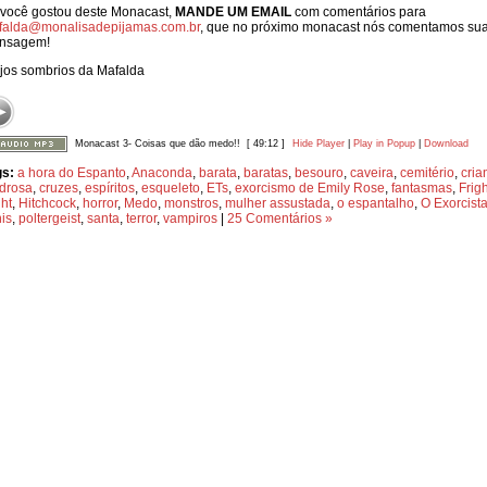
você gostou deste Monacast,
MANDE UM EMAIL
com comentários para
falda@monalisadepijamas.com.br
, que no próximo monacast nós comentamos su
nsagem!
jos sombrios da Mafalda
Monacast 3- Coisas que dão medo!!
[ 49:12 ]
Hide Player
|
Play in Popup
|
Download
gs:
a hora do Espanto
,
Anaconda
,
barata
,
baratas
,
besouro
,
caveira
,
cemitério
,
cria
drosa
,
cruzes
,
espíritos
,
esqueleto
,
ETs
,
exorcismo de Emily Rose
,
fantasmas
,
Frigh
ht
,
Hitchcock
,
horror
,
Medo
,
monstros
,
mulher assustada
,
o espantalho
,
O Exorcist
is
,
poltergeist
,
santa
,
terror
,
vampiros
|
25 Comentários »