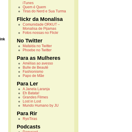
iTunes
Quem é Quem
Tiras do Nerd e Sua Turma
Flickr da Monalisa
Comunidade ORKUT –
Monalisa de Pijamas
Fotos nossas no Flickr
link
No Twitter
Mafalda no Twitter
Phoebe no Twitter
Para as Mulheres
Amélias ao avesso
Bulle de Beauté
Fashionismo
Papo de Mãe
Para Ler
A Janela Laranja
Eh Batata!
Grandes Filmes
Lost in Lost
Mundo Humano by JU
Para Rir
RyoTiras
Podcasts