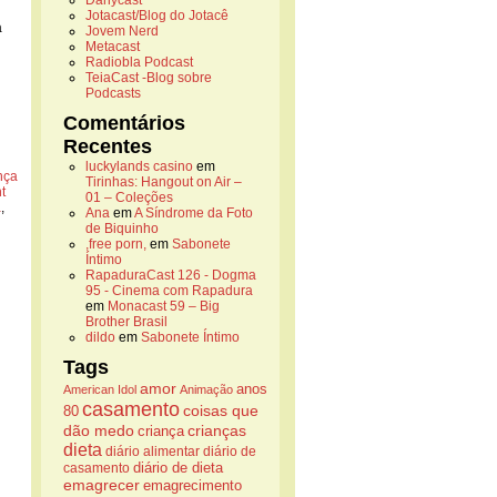
Danycast
Jotacast/Blog do Jotacê
a
Jovem Nerd
Metacast
Radiobla Podcast
TeiaCast -Blog sobre
Podcasts
Comentários
Recentes
luckylands casino
em
nça
Tirinhas: Hangout on Air –
t
01 – Coleções
a
,
Ana
em
A Síndrome da Foto
de Biquinho
,free porn,
em
Sabonete
Íntimo
RapaduraCast 126 - Dogma
95 - Cinema com Rapadura
em
Monacast 59 – Big
Brother Brasil
dildo
em
Sabonete Íntimo
Tags
amor
anos
American Idol
Animação
casamento
coisas que
80
dão medo
crianças
criança
dieta
diário alimentar
diário de
casamento
diário de dieta
emagrecer
emagrecimento