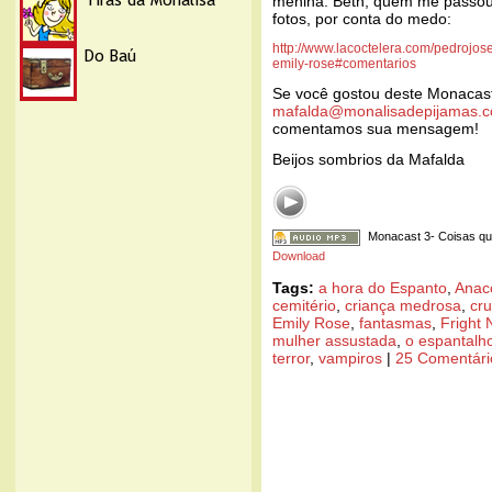
menina. Beth, quem me passou 
fotos, por conta do medo:
http://www.lacoctelera.com/pedrojos
emily-rose#comentarios
Se você gostou deste Monacas
mafalda@monalisadepijamas.c
comentamos sua mensagem!
Beijos sombrios da Mafalda
Monacast 3- Coisas qu
Download
Tags:
a hora do Espanto
,
Anac
cemitério
,
criança medrosa
,
cr
Emily Rose
,
fantasmas
,
Fright 
mulher assustada
,
o espantalh
terror
,
vampiros
|
25 Comentári