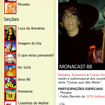
Mafalda
,
Eubalena
e
Falcão Az
medo e sobrenatural dos ouvint
série “Coisas que dão Medo”.
PARTICIPAÇÕES ESPECIAIS:
- Phoebe
- Fabio Barreto do
SOS Hollyw