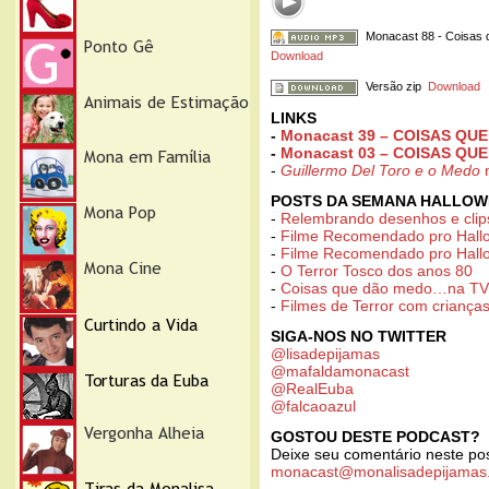
Monacast 88 - Coisas 
Download
Versão zip
Download
LINKS
-
Monacast 39 – COISAS QU
-
Monacast 03 – COISAS QU
-
Guillermo Del Toro
e o Medo
n
POSTS DA SEMANA HALLOW
-
Relembrando desenhos e clip
-
Filme Recomendado pro Hallo
-
Filme Recomendado pro Hallo
-
O Terror Tosco dos anos 80
-
Coisas que dão medo…na TV
-
Filmes de Terror com criança
SIGA-NOS NO TWITTER
@lisadepijamas
@mafaldamonacast
@RealEuba
@falcaoazul
GOSTOU DESTE PODCAST?
Deixe seu comentário neste po
monacast@monalisadepijamas