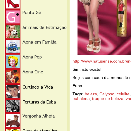
http://www.natusense.com.br/in
Sim, isto existe!
Beijos com cada dia menos fé
Euba
Tags:
beleza
,
Calypso
,
celulite
eubalena
,
truque de beleza
,
va