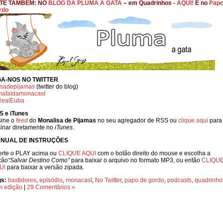
TE TAMBÉM: NO
BLOG DA PLUMA A GATA
– em Quadrinhos
-
AQUI!
E no
Papo
rdo
GA-NOS NO TWITTER
isadepijamas
(twitter do blog)
afaldamonacast
ealEuba
S e iTunes
sine o
feed
do
Monalisa de Pijamas
no seu agregador de RSS ou
clique aqui
para
inar diretamente no
iTunes
.
NUAL DE INSTRUÇÕES
erte o PLAY acima ou
CLIQUE AQUI
com o botão direito do mouse e escolha a
ção
“Salvar Destino Como”
para baixar o arquivo no formato MP3, ou então
CLIQU
UI
para baixar a versão zipada.
gs:
bastidores
,
episódio
,
monacast
,
No Twitter
,
papo de gordo
,
podcasts
,
quadrinho
m edição
|
29 Comentários »