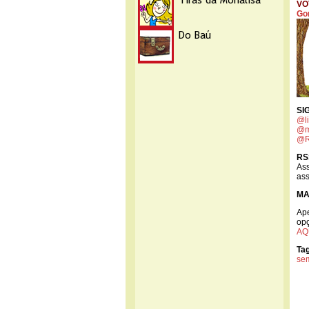
VO
Go
SI
@l
@m
@R
RS
As
ass
MA
Ap
op
AQ
Ta
se