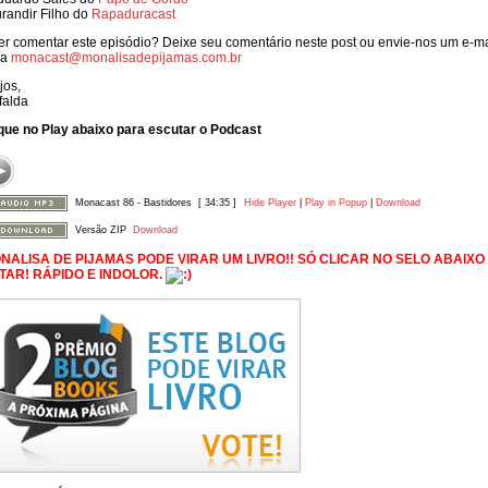
urandir Filho do
Rapaduracast
r comentar este episódio? Deixe seu comentário neste post ou envie-nos um e-ma
ra
monacast@monalisadepijamas.com.br
jos,
falda
que no Play abaixo para escutar o Podcast
Monacast 86 - Bastidores
[ 34:35 ]
Hide Player
|
Play in Popup
|
Download
Versão ZIP
Download
NALISA DE PIJAMAS PODE VIRAR UM LIVRO!! SÓ CLICAR NO SELO ABAIXO
TAR! RÁPIDO E INDOLOR.