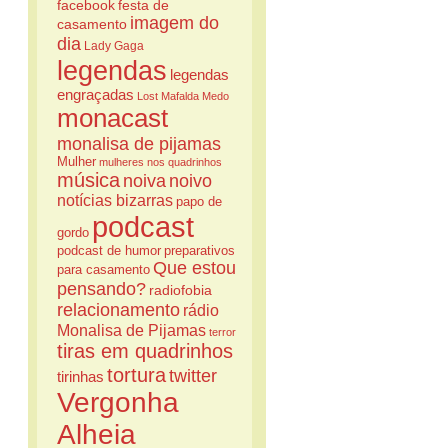
facebook
festa de
imagem do
casamento
dia
Lady Gaga
legendas
legendas
engraçadas
Lost
Mafalda
Medo
monacast
monalisa de pijamas
Mulher
mulheres nos quadrinhos
música
noiva
noivo
notícias bizarras
papo de
podcast
gordo
podcast de humor
preparativos
Que estou
para casamento
pensando?
radiofobia
relacionamento
rádio
Monalisa de Pijamas
terror
tiras em quadrinhos
tortura
twitter
tirinhas
Vergonha
Alheia