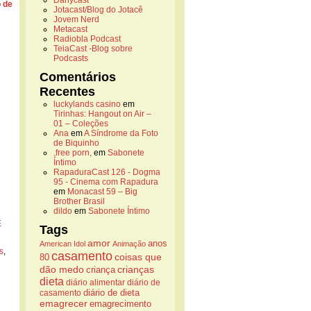
Danycast
 de
Jotacast/Blog do Jotacê
Jovem Nerd
Metacast
Radiobla Podcast
TeiaCast -Blog sobre
Podcasts
Comentários
Recentes
luckylands casino
em
Tirinhas: Hangout on Air –
01 – Coleções
Ana
em
A Síndrome da Foto
de Biquinho
,free porn,
em
Sabonete
Íntimo
RapaduraCast 126 - Dogma
95 - Cinema com Rapadura
em
Monacast 59 – Big
Brother Brasil
dildo
em
Sabonete Íntimo
E
Tags
amor
anos
American Idol
Animação
s
,
casamento
coisas que
80
dão medo
crianças
criança
dieta
diário alimentar
diário de
casamento
diário de dieta
emagrecer
emagrecimento