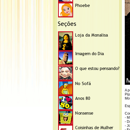
A p
Pij
Mon
Es
Co
- M
- D
- 
- E