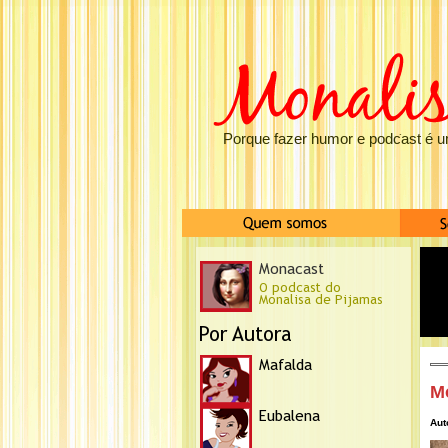
Porque fazer humor e podcast é u
M
Aut