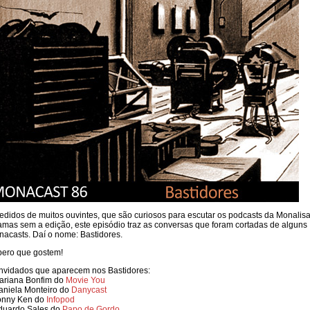
edidos de muitos ouvintes, que são curiosos para escutar os podcasts da Monalis
amas sem a edição, este episódio traz as conversas que foram cortadas de alguns
acasts. Daí o nome: Bastidores.
pero que gostem!
nvidados que aparecem nos Bastidores:
ariana Bonfim do
Movie You
aniela Monteiro do
Danycast
Jonny Ken do
Infopod
duardo Sales do
Papo de Gordo