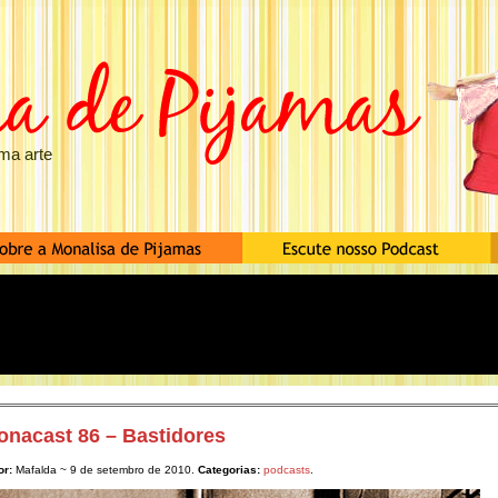
ma arte
onacast 86 – Bastidores
or:
Mafalda ~ 9 de setembro de 2010.
Categorias:
podcasts
.