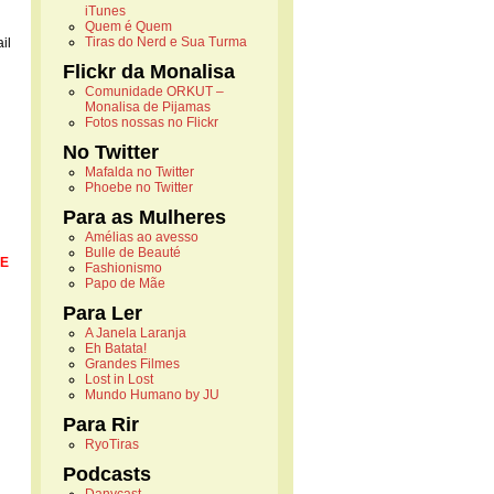
iTunes
Quem é Quem
Tiras do Nerd e Sua Turma
il
Flickr da Monalisa
Comunidade ORKUT –
Monalisa de Pijamas
Fotos nossas no Flickr
No Twitter
Mafalda no Twitter
Phoebe no Twitter
Para as Mulheres
Amélias ao avesso
Bulle de Beauté
 E
Fashionismo
Papo de Mãe
Para Ler
A Janela Laranja
Eh Batata!
Grandes Filmes
Lost in Lost
Mundo Humano by JU
Para Rir
RyoTiras
Podcasts