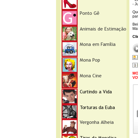
- J
Que
pa
Bei
Ma
Cli
MO
VO