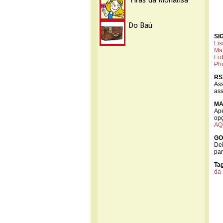
SI
Lis
Ma
Eu
Ph
RS
As
ass
MA
Ap
op
AQ
GO
Dei
pa
Ta
da 