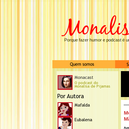
Porque fazer humor e podcast é u
Mo
M
Aut