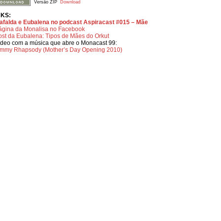
Versão ZIP
Download
NKS:
afalda e Eubalena no podcast Aspiracast #015 – Mãe
ágina da Monalisa no Facebook
ost da Eubalena: Tipos de Mães do Orkut
ídeo com a música que abre o Monacast 99:
mmy Rhapsody (Mother’s Day Opening 2010)