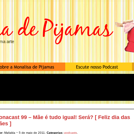
ma arte
nacast 99 – Mãe é tudo igual! Será? [ Feliz dia das
ães ]
or:
Mafalda ~ 5 de maio de 2011.
Categorias:
podcasts
.