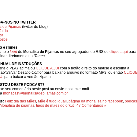
GA-NOS NO TWITTER
a de Pijamas
(twitter do blog)
falda
ba
oebe
S e iTunes
sine o
feed
do
Monalisa de Pijamas
no seu agregador de RSS ou
clique aqui
para
inar diretamente no
iTunes
.
NUAL DE INSTRUÇÕES
erte o PLAY acima ou
CLIQUE AQUI
com o botão direito do mouse e escolha a
ção
“Salvar Destino Como”
para baixar o arquivo no formato MP3, ou então
CLIQU
UI
para baixar a versão zipada
STOU DESTE PODCAST?
xe seu comentário neste post ou envie-nos um e-mail
ra
monacast@monalisadepijamas.com.br
gs:
Feliz dia das Mães
,
Mãe é tudo igual!
,
página da monalisa no facebook
,
podcas
Monalisa de pijamas
,
tipos de mães do orkut
|
47 Comentários »