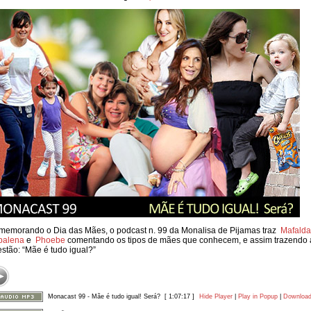
emorando o Dia das Mães, o podcast n. 99 da Monalisa de Pijamas traz
Mafalda
balena
e
Phoebe
comentando os tipos de mães que conhecem, e assim trazendo 
stão: “Mãe é tudo igual?”
Monacast 99 - Mãe é tudo igual! Será?
[ 1:07:17 ]
Hide Player
|
Play in Popup
|
Downloa