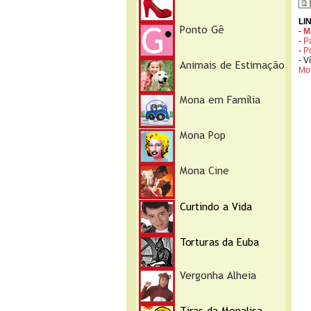
LI
-
M
-
P
-
P
- V
Mo