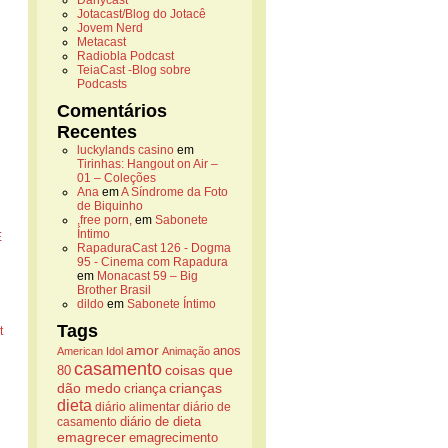
Danycast
Jotacast/Blog do Jotacê
Jovem Nerd
Metacast
Radiobla Podcast
TeiaCast -Blog sobre
Podcasts
Comentários
Recentes
luckylands casino
em
Tirinhas: Hangout on Air –
01 – Coleções
Ana
em
A Síndrome da Foto
de Biquinho
,free porn,
em
Sabonete
Íntimo
E
RapaduraCast 126 - Dogma
95 - Cinema com Rapadura
em
Monacast 59 – Big
Brother Brasil
dildo
em
Sabonete Íntimo
Tags
t
amor
anos
American Idol
Animação
casamento
coisas que
80
dão medo
crianças
criança
dieta
diário alimentar
diário de
casamento
diário de dieta
emagrecer
emagrecimento