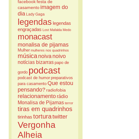
facebook
festa de
imagem do
casamento
dia
Lady Gaga
legendas
legendas
engraçadas
Lost
Mafalda
Medo
monacast
monalisa de pijamas
Mulher
mulheres nos quadrinhos
música
noiva
noivo
notícias bizarras
papo de
podcast
gordo
podcast de humor
preparativos
Que estou
para casamento
pensando?
radiofobia
relacionamento
rádio
Monalisa de Pijamas
terror
tiras em quadrinhos
tortura
twitter
tirinhas
Vergonha
Alheia