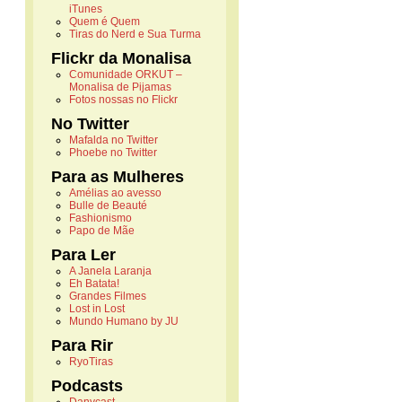
iTunes
Quem é Quem
Tiras do Nerd e Sua Turma
Flickr da Monalisa
Comunidade ORKUT –
Monalisa de Pijamas
Fotos nossas no Flickr
No Twitter
Mafalda no Twitter
Phoebe no Twitter
Para as Mulheres
Amélias ao avesso
Bulle de Beauté
Fashionismo
Papo de Mãe
Para Ler
A Janela Laranja
Eh Batata!
Grandes Filmes
Lost in Lost
Mundo Humano by JU
Para Rir
RyoTiras
Podcasts