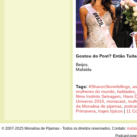
Gostou do Post? Então Tuita
Beijos,
Mafalda
Tags:
#SharonStonefellings
,
as
mulheres do mundo
,
beldades
filme Instinto Selvagem
,
Hans 
Universo 2010
,
monacast
,
mulh
da Monalisa de pijamas
,
podcas
Primavera
,
trajes típicos
|
11 Co
© 2007-2025 Monalisa de Pijamas - Todos os direitos reservados. Contato:
mafal
Podcast pow