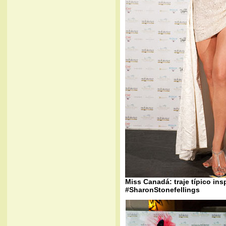
Miss Canadá: traje típico ins
#SharonStonefellings