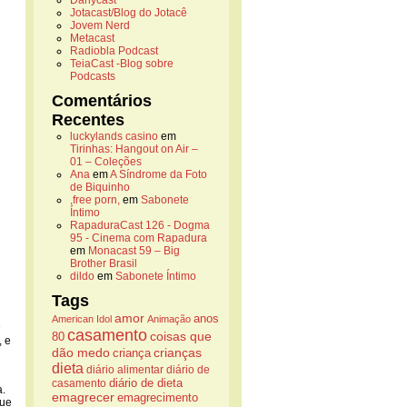
Danycast
Jotacast/Blog do Jotacê
Jovem Nerd
Metacast
Radiobla Podcast
TeiaCast -Blog sobre
Podcasts
Comentários
Recentes
luckylands casino
em
Tirinhas: Hangout on Air –
01 – Coleções
Ana
em
A Síndrome da Foto
de Biquinho
,free porn,
em
Sabonete
Íntimo
RapaduraCast 126 - Dogma
95 - Cinema com Rapadura
em
Monacast 59 – Big
Brother Brasil
dildo
em
Sabonete Íntimo
Tags
amor
anos
American Idol
Animação
e
casamento
coisas que
80
, e
dão medo
crianças
criança
dieta
diário alimentar
diário de
casamento
diário de dieta
a.
emagrecer
emagrecimento
que