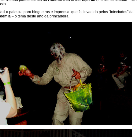
sto.
isti a palestra para blogueiros e imprensa, que foi invadida pelos “infectados” da
idemia
– o tema deste ano da brincadeira.