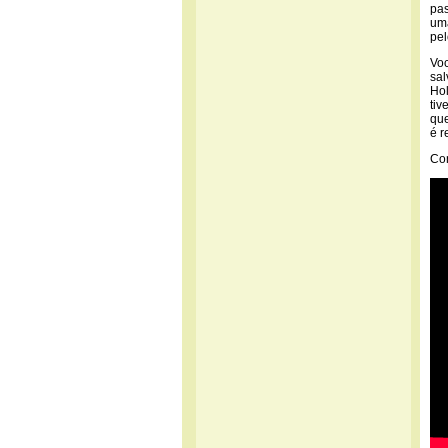
pas
uma
pel
Voc
sal
Hol
tiv
que
é 
Con