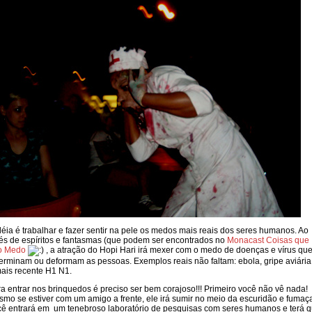
déia é trabalhar e fazer sentir na pele os medos mais reais dos seres humanos. Ao
és de espíritos e fantasmas (que podem ser encontrados no
Monacast Coisas que
o Medo
, a atração do Hopi Hari irá mexer com o medo de doenças e vírus qu
erminam ou deformam as pessoas. Exemplos reais não faltam: ebola, gripe aviária
ais recente H1 N1.
a entrar nos brinquedos é preciso ser bem corajoso!!! Primeiro você não vê nada!
mo se estiver com um amigo a frente, ele irá sumir no meio da escuridão e fumaç
ê entrará em um tenebroso laboratório de pesquisas com seres humanos e terá 