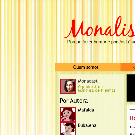
Porque fazer humor e podcast é u
Ho
Aut
Fui