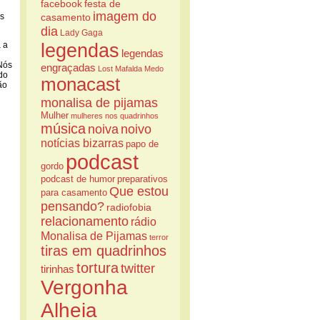
facebook
festa de
imagem do
os
casamento
dia
Lady Gaga
legendas
 a
legendas
 Nós
engraçadas
Lost
Mafalda
Medo
do
monacast
ão
monalisa de pijamas
Mulher
mulheres nos quadrinhos
música
noiva
noivo
notícias bizarras
papo de
podcast
gordo
podcast de humor
preparativos
Que estou
para casamento
pensando?
radiofobia
relacionamento
rádio
Monalisa de Pijamas
terror
tiras em quadrinhos
tortura
twitter
tirinhas
Vergonha
Alheia