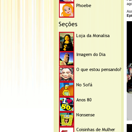
ago
Ass
Ep