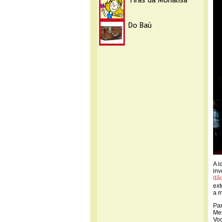
A i
inv
dã
ext
a m
Par
Mes
Voc