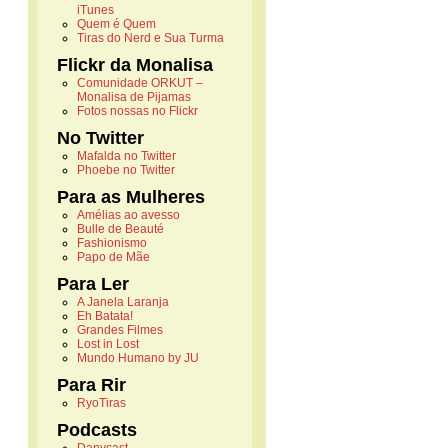
iTunes
Quem é Quem
Tiras do Nerd e Sua Turma
Flickr da Monalisa
Comunidade ORKUT –
Monalisa de Pijamas
Fotos nossas no Flickr
No Twitter
Mafalda no Twitter
Phoebe no Twitter
Para as Mulheres
Amélias ao avesso
Bulle de Beauté
Fashionismo
Papo de Mãe
Para Ler
A Janela Laranja
Eh Batata!
Grandes Filmes
Lost in Lost
Mundo Humano by JU
Para Rir
RyoTiras
Podcasts