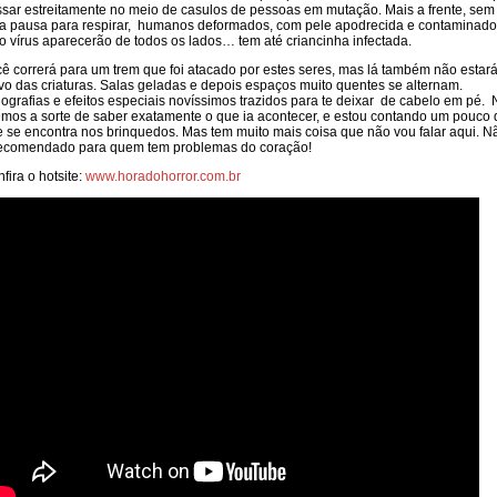
sar estreitamente no meio de casulos de pessoas em mutação. Mais a frente, sem
 pausa para respirar, humanos deformados, com pele apodrecida e contaminad
o vírus aparecerão de todos os lados… tem até criancinha infectada.
ê correrá para um trem que foi atacado por estes seres, mas lá também não estará
vo das criaturas. Salas geladas e depois espaços muito quentes se alternam.
ografias e efeitos especiais novíssimos trazidos para te deixar de cabelo em pé.
emos a sorte de saber exatamente o que ia acontecer, e estou contando um pouco 
 se encontra nos brinquedos. Mas tem muito mais coisa que não vou falar aqui. N
recomendado para quem tem problemas do coração!
fira o hotsite:
www.horadohorror.com.br