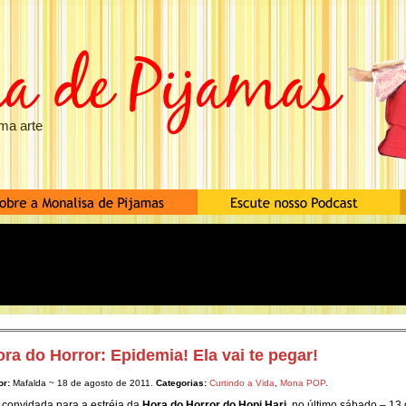
ma arte
ra do Horror: Epidemia! Ela vai te pegar!
or:
Mafalda ~ 18 de agosto de 2011.
Categorias:
Curtindo a Vida
,
Mona POP
.
 convidada para a estréia da
Hora do Horror do Hopi Hari
, no último sábado – 13