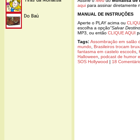
Assine o
feed
do
Monalisa de 
aqui
para assinar diretamente
MANUAL DE INSTRUÇÕES
Aperte o PLAY acima ou
CLIQU
escolha a opção
“Salvar Destin
MP3, ou então
CLIQUE AQUI
pa
Tags:
Assombração em salão d
mundo
,
Brasileiros trocam brux
fantasma em castelo escocês
,
Halloween
,
podcast de humor e
SOS Hollywood
|
18 Comentári