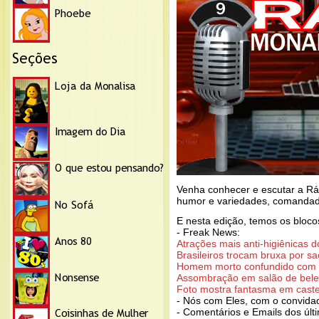
Venha conhecer e escutar a Rá
humor e variedades, comanda
E nesta edição, temos os bloco
- Freak News:
Atrações mais anti-higiênicas 
Brasileiros trocam bruxa por sa
Homem morto confundido com 
Assombração em salão de bel
Foto mostra fantasma em cast
- Nós com Eles, com o convida
- Comentários e Emails dos últ