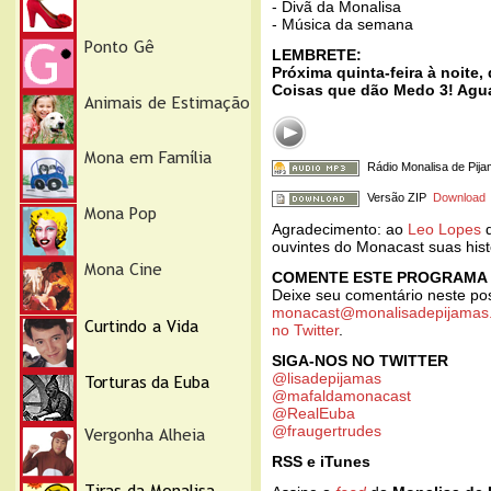
- Divã da Monalisa
- Música da semana
LEMBRETE:
Próxima quinta-feira à noite
Coisas que dão Medo 3! Agua
Rádio Monalisa de Pij
Versão ZIP
Download
Agradecimento: ao
Leo Lopes
ouvintes do Monacast suas his
COMENTE ESTE PROGRAMA
Deixe seu comentário neste po
monacast@monalisadepijamas
no Twitter
.
SIGA-NOS NO TWITTER
@lisadepijamas
@mafaldamonacast
@RealEuba
@fraugertrudes
RSS e iTunes