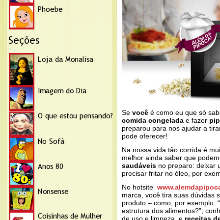
Se
você
é como eu que só sab
comida congelada
e fazer
pi
preparou para nos ajudar a tir
pode oferecer!
Na nossa vida tão corrida é m
melhor ainda saber que podemo
saudáveis
no preparo: deixar 
precisar fritar no óleo, por exe
No hotsite
www.alemdapipoca
marca, você tira suas dúvidas s
produto – como, por exemplo: 
estrutura dos alimentos?”; con
de uso e limpeza, e
receitas d