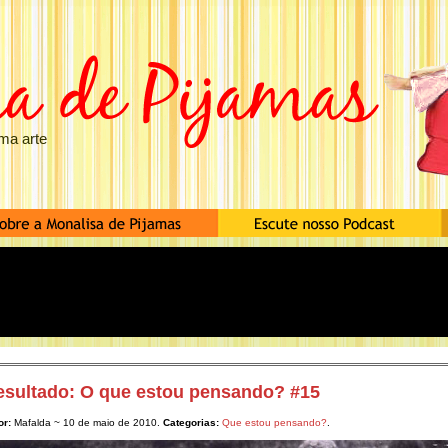
ma arte
esultado: O que estou pensando? #15
or:
Mafalda ~ 10 de maio de 2010.
Categorias:
Que estou pensando?
.