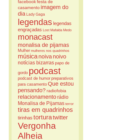
facebook
festa de
imagem do
casamento
dia
Lady Gaga
legendas
legendas
engraçadas
Lost
Mafalda
Medo
monacast
monalisa de pijamas
Mulher
mulheres nos quadrinhos
música
noiva
noivo
notícias bizarras
papo de
podcast
gordo
podcast de humor
preparativos
Que estou
para casamento
pensando?
radiofobia
relacionamento
rádio
Monalisa de Pijamas
terror
tiras em quadrinhos
tortura
twitter
tirinhas
Vergonha
Alheia