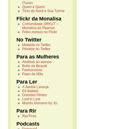
iTunes
Quem é Quem
Tiras do Nerd e Sua Turma
Flickr da Monalisa
Comunidade ORKUT –
Monalisa de Pijamas
Fotos nossas no Flickr
No Twitter
Mafalda no Twitter
Phoebe no Twitter
Para as Mulheres
Amélias ao avesso
Bulle de Beauté
Fashionismo
Papo de Mãe
Para Ler
A Janela Laranja
Eh Batata!
Grandes Filmes
Lost in Lost
Mundo Humano by JU
Para Rir
RyoTiras
Podcasts