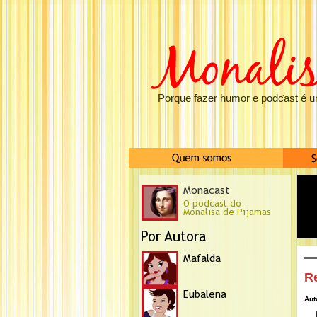
Porque fazer humor e podcast é u
R
Aut