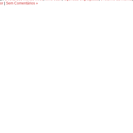
ror
|
Sem Comentários »