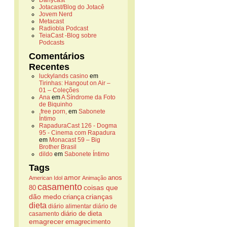
Danycast
Jotacast/Blog do Jotacê
Jovem Nerd
Metacast
Radiobla Podcast
TeiaCast -Blog sobre
Podcasts
Comentários
Recentes
luckylands casino
em
Tirinhas: Hangout on Air –
01 – Coleções
Ana
em
A Síndrome da Foto
de Biquinho
,free porn,
em
Sabonete
Íntimo
RapaduraCast 126 - Dogma
95 - Cinema com Rapadura
em
Monacast 59 – Big
Brother Brasil
dildo
em
Sabonete Íntimo
Tags
amor
anos
American Idol
Animação
casamento
coisas que
80
dão medo
crianças
criança
dieta
diário alimentar
diário de
casamento
diário de dieta
emagrecer
emagrecimento