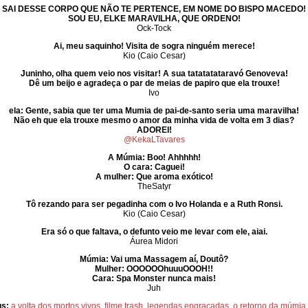
SAI DESSE CORPO QUE NÃO TE PERTENCE, EM NOME DO BISPO MACEDO!
SOU EU, ELKE MARAVILHA, QUE ORDENO!
Ock-Tock
Ai, meu saquinho! Visita de sogra ninguém merece!
Kio (Caio Cesar)
Juninho, olha quem veio nos visitar! A sua tatatatataravó Genoveva!
Dê um beijo e agradeça o par de meias de papiro que ela trouxe!
Ivo
ela: Gente, sabia que ter uma Mumia de pai-de-santo seria uma maravilha!
Não eh que ela trouxe mesmo o amor da minha vida de volta em 3 dias?
ADOREI!
@KekaLTavares
A Múmia: Boo! Ahhhhh!
O cara: Caguei!
A mulher: Que aroma exótico!
TheSatyr
Tô rezando para ser pegadinha com o Ivo Holanda e a Ruth Ronsi.
Kio (Caio Cesar)
Era só o que faltava, o defunto veio me levar com ele, aiai.
Áurea Midori
Múmia: Vai uma Massagem aí, Doutô?
Mulher: OOOOOOhuuuOOOH!!
Cara: Spa Monster nunca mais!
Juh
gs:
a volta dos mortos vivos
,
filme trash
,
legendas engraçadas
,
o retorno da múmia
,