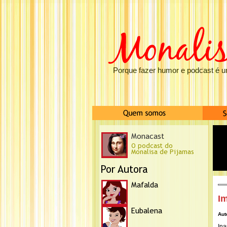
Porque fazer humor e podcast é u
I
Aut
Ina