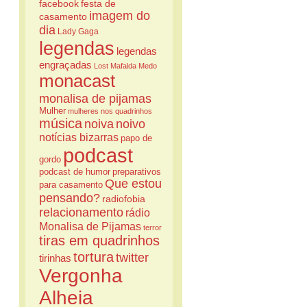
facebook
festa de
imagem do
casamento
dia
Lady Gaga
legendas
legendas
engraçadas
Lost
Mafalda
Medo
monacast
monalisa de pijamas
Mulher
mulheres nos quadrinhos
música
noiva
noivo
notícias bizarras
papo de
podcast
gordo
podcast de humor
preparativos
Que estou
para casamento
pensando?
radiofobia
relacionamento
rádio
Monalisa de Pijamas
terror
tiras em quadrinhos
tortura
twitter
tirinhas
Vergonha
Alheia