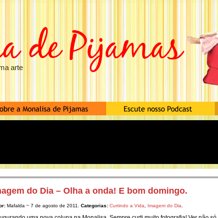
ma arte
magem do Dia – Olha a onda! E bom domingo.
or:
Mafalda ~ 7 de agosto de 2011.
Categorias:
Curtindo a Vida
,
Imagem do Dia
.
ugurando uma nova coluna na Monalisa. Sempre curti muito fotografia! Ver não só