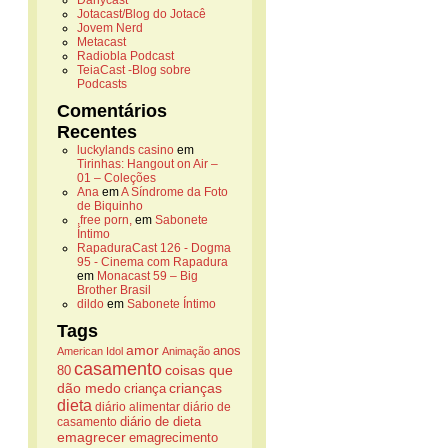
Danycast
Jotacast/Blog do Jotacê
Jovem Nerd
Metacast
Radiobla Podcast
TeiaCast -Blog sobre
Podcasts
Comentários
Recentes
luckylands casino
em
Tirinhas: Hangout on Air –
01 – Coleções
Ana
em
A Síndrome da Foto
de Biquinho
,free porn,
em
Sabonete
Íntimo
RapaduraCast 126 - Dogma
95 - Cinema com Rapadura
em
Monacast 59 – Big
Brother Brasil
dildo
em
Sabonete Íntimo
Tags
amor
anos
American Idol
Animação
casamento
coisas que
80
dão medo
crianças
criança
dieta
diário alimentar
diário de
casamento
diário de dieta
emagrecer
emagrecimento