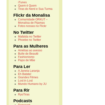
iTunes
Quem é Quem
Tiras do Nerd e Sua Turma
Flickr da Monalisa
Comunidade ORKUT –
Monalisa de Pijamas
Fotos nossas no Flickr
No Twitter
Mafalda no Twitter
Phoebe no Twitter
Para as Mulheres
Amélias ao avesso
Bulle de Beauté
Fashionismo
Papo de Mãe
Para Ler
A Janela Laranja
Eh Batata!
Grandes Filmes
Lost in Lost
Mundo Humano by JU
Para Rir
RyoTiras
Podcasts