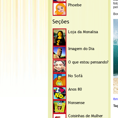
fot
pel
Bo
fo
Ta