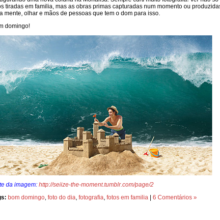
os tiradas em familia, mas as obras primas capturadas num momento ou produzida
a mente, olhar e mãos de pessoas que tem o dom para isso.
m domingo!
nte da imagem:
http://seiize-the-moment.tumblr.com/page/2
gs:
bom domingo
,
foto do dia
,
fotografia
,
fotos em familia
|
6 Comentários »