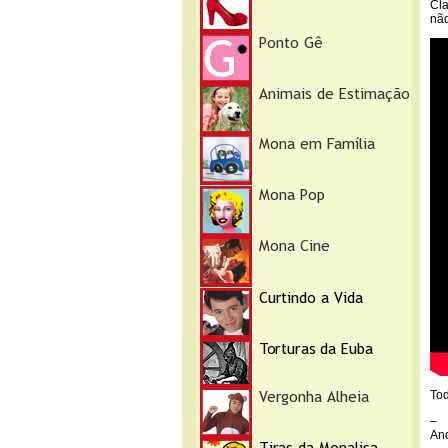
Cla
não
Tod
–
An