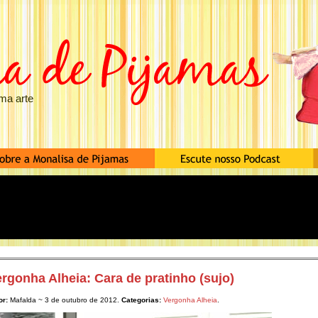
ma arte
rgonha Alheia: Cara de pratinho (sujo)
or:
Mafalda ~ 3 de outubro de 2012.
Categorias:
Vergonha Alheia
.