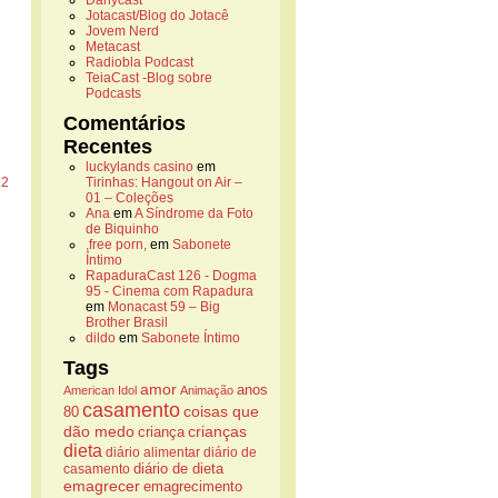
Danycast
Jotacast/Blog do Jotacê
Jovem Nerd
Metacast
Radiobla Podcast
TeiaCast -Blog sobre
Podcasts
Comentários
Recentes
luckylands casino
em
|
2
Tirinhas: Hangout on Air –
01 – Coleções
Ana
em
A Síndrome da Foto
de Biquinho
,free porn,
em
Sabonete
Íntimo
RapaduraCast 126 - Dogma
95 - Cinema com Rapadura
em
Monacast 59 – Big
Brother Brasil
dildo
em
Sabonete Íntimo
Tags
amor
anos
American Idol
Animação
casamento
coisas que
80
dão medo
crianças
criança
dieta
diário alimentar
diário de
casamento
diário de dieta
emagrecer
emagrecimento