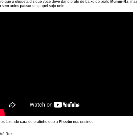
ro que a etiqueta diz que você deve dar o prato de baixo do prato
Mumm-Ra
, mas
 sem antes passar um papel sujo nele.
os fazendo cara de pratinho que a
Phoebe
nos ensinou.
dré Ruz