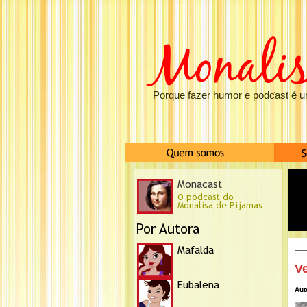
Porque fazer humor e podcast é u
Ve
Aut