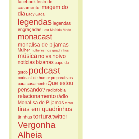
facebook
festa de
imagem do
casamento
dia
Lady Gaga
legendas
legendas
engraçadas
Lost
Mafalda
Medo
monacast
monalisa de pijamas
Mulher
mulheres nos quadrinhos
música
noiva
noivo
notícias bizarras
papo de
podcast
gordo
podcast de humor
preparativos
Que estou
para casamento
pensando?
radiofobia
relacionamento
rádio
Monalisa de Pijamas
terror
tiras em quadrinhos
tortura
twitter
tirinhas
Vergonha
Alheia