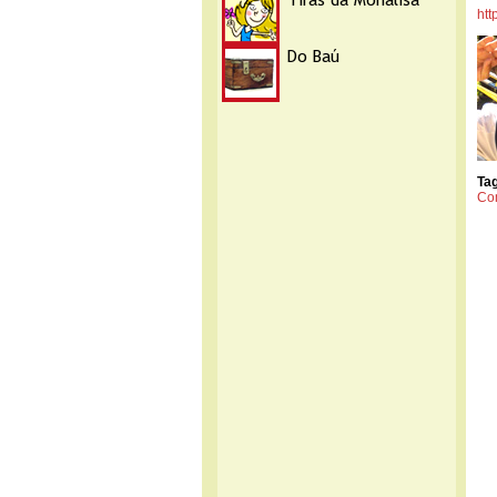
htt
Ta
Co