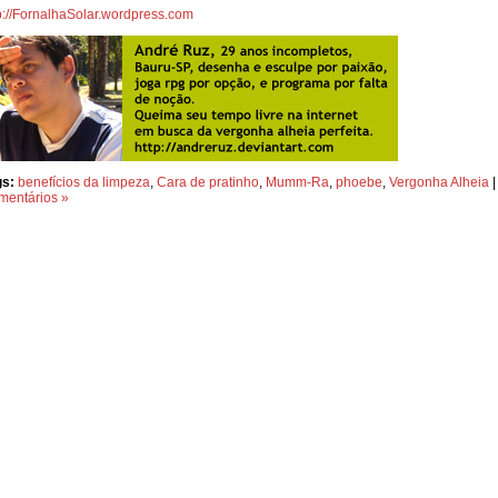
p://FornalhaSolar.wordpress.com
gs:
benefícios da limpeza
,
Cara de pratinho
,
Mumm-Ra
,
phoebe
,
Vergonha Alheia
mentários »