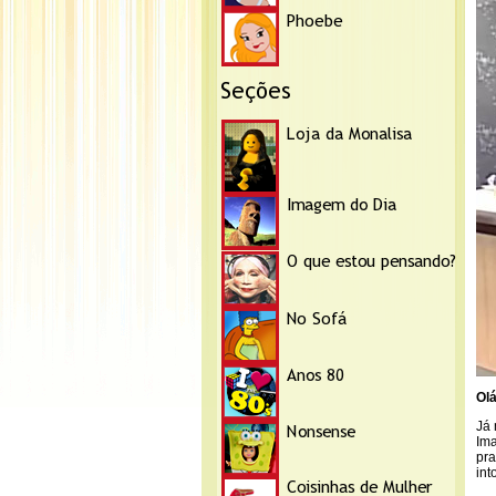
Olá
Já 
Ima
pra
int