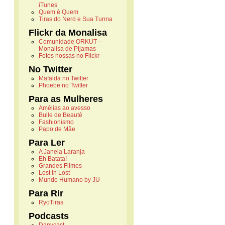
iTunes
Quem é Quem
Tiras do Nerd e Sua Turma
Flickr da Monalisa
Comunidade ORKUT –
Monalisa de Pijamas
Fotos nossas no Flickr
No Twitter
Mafalda no Twitter
Phoebe no Twitter
Para as Mulheres
Amélias ao avesso
Bulle de Beauté
Fashionismo
Papo de Mãe
Para Ler
A Janela Laranja
Eh Batata!
Grandes Filmes
Lost in Lost
Mundo Humano by JU
Para Rir
RyoTiras
Podcasts