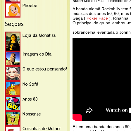
Autor:
Mafalda ~ 4 de setembro de 
A banda alemã Rockabilly tem f
músicas dos anos 50, 60, mas
Gaga (
Poker Face
), Rihanna,
O principal do grupo lembrou-me
sobrancelha levantada o Johnn
E tem uma banda dos anos 80,