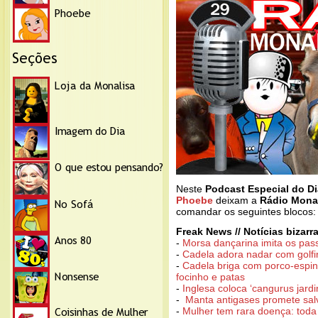
Neste
Podcast Especial do Di
Phoebe
deixam a
Rádio Mona
comandar os seguintes blocos:
Freak News // Notícias bizarr
-
Morsa dançarina imita os pas
-
Cadela adora nadar com golf
-
Cadela briga com porco-espin
focinho e patas
-
Inglesa coloca ‘cangurus jardi
-
Manta antigases promete sa
-
Mulher tem rara doença: toda