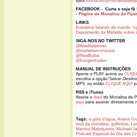
para
monacast@monalisadepij
FACEBOOK - Curta e seja fã 
-
Página da Monalisa de Pija
LINKS
Eubalena falando de marido “o
Depoimento da Mafalda sobre 
SIGA-NOS NO TWITTER
@lisadepijamas
@mafaldamonacast
@RealEuba
@fraugertrudes
MANUAL DE INSTRUÇÕES
Aperte o PLAY acima ou
CLIQU
escolha a opção
“Salvar Destin
MP3, ou então
CLIQUE AQUI
pa
RSS e iTunes
Assine o
feed
do Monalisa de P
aqui
para assinar diretamente
Tags:
a gota d'água
,
Ariana G
divã da monalisa
,
golfinhos
,
Le
Menino Maluquinho
,
Michael J
Podcast Especial do Dia das Cr